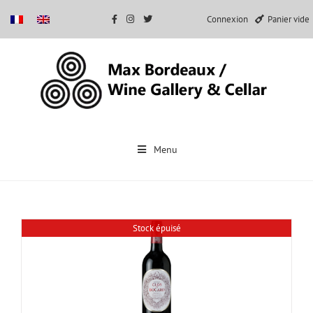
Connexion
Panier vide
Passer
au
Menu
contenu
Stock épuisé