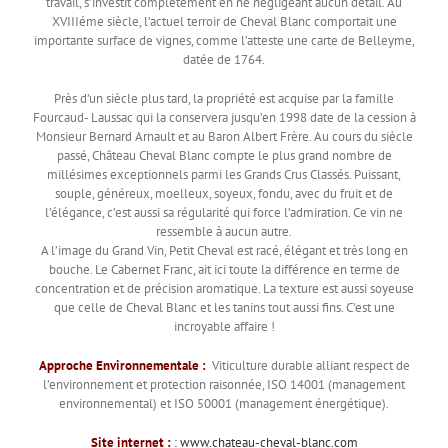
travail, s’investit complètement en ne négligeant aucun détail. Au
XVIIIéme siècle, l’actuel terroir de Cheval Blanc comportait une
importante surface de vignes, comme l’atteste une carte de Belleyme,
datée de 1764.
Près d’un siècle plus tard, la propriété est acquise par la famille
Fourcaud- Laussac qui la conservera jusqu’en 1998 date de la cession à
Monsieur Bernard Arnault et au Baron Albert Frère. Au cours du siècle
passé, Château Cheval Blanc compte le plus grand nombre de
millésimes exceptionnels parmi les Grands Crus Classés. Puissant,
souple, généreux, moelleux, soyeux, fondu, avec du fruit et de
l’élégance, c’est aussi sa régularité qui force l’admiration. Ce vin ne
ressemble à aucun autre.
A l’image du Grand Vin, Petit Cheval est racé, élégant et très long en
bouche. Le Cabernet Franc, ait ici toute la différence en terme de
concentration et de précision aromatique. La texture est aussi soyeuse
que celle de Cheval Blanc et les tanins tout aussi fins. C’est une
incroyable affaire !
Approche Environnementale :
Viticulture durable alliant respect de
l’environnement et protection raisonnée, ISO 14001 (management
environnemental) et ISO 50001 (management énergétique).
Site internet :
: www.chateau-cheval-blanc.com