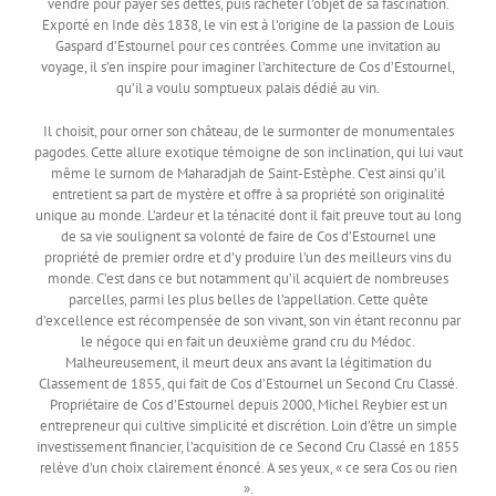
vendre pour payer ses dettes, puis racheter l’objet de sa fascination.
Exporté en Inde dès 1838, le vin est à l’origine de la passion de Louis
Gaspard d’Estournel pour ces contrées. Comme une invitation au
voyage, il s’en inspire pour imaginer l’architecture de Cos d’Estournel,
qu’il a voulu somptueux palais dédié au vin.
Il choisit, pour orner son château, de le surmonter de monumentales
pagodes. Cette allure exotique témoigne de son inclination, qui lui vaut
même le surnom de Maharadjah de Saint-Estèphe. C’est ainsi qu’il
entretient sa part de mystère et offre à sa propriété son originalité
unique au monde. L’ardeur et la ténacité dont il fait preuve tout au long
de sa vie soulignent sa volonté de faire de Cos d’Estournel une
propriété de premier ordre et d’y produire l’un des meilleurs vins du
monde. C’est dans ce but notamment qu’il acquiert de nombreuses
parcelles, parmi les plus belles de l’appellation. Cette quête
d’excellence est récompensée de son vivant, son vin étant reconnu par
le négoce qui en fait un deuxième grand cru du Médoc.
Malheureusement, il meurt deux ans avant la légitimation du
Classement de 1855, qui fait de Cos d’Estournel un Second Cru Classé.
Propriétaire de Cos d’Estournel depuis 2000, Michel Reybier est un
entrepreneur qui cultive simplicité et discrétion. Loin d’être un simple
investissement financier, l’acquisition de ce Second Cru Classé en 1855
relève d’un choix clairement énoncé. A ses yeux, « ce sera Cos ou rien
».