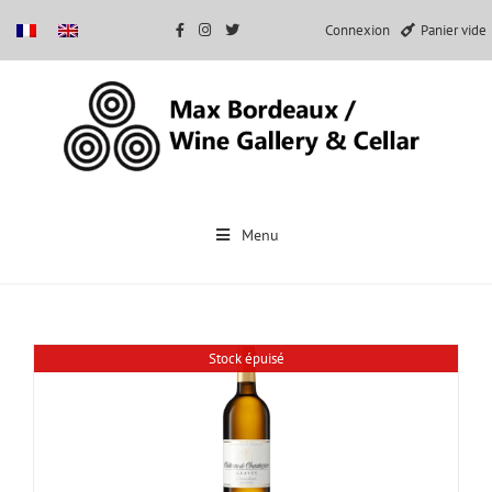
Connexion
Panier vide
Passer
au
Menu
contenu
Stock épuisé